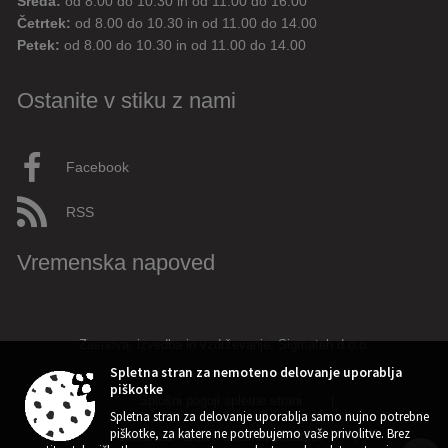
Sreda:
od 8.00 do 10.30 in od 11.00 do 16.00
Aktualne novice
Aktualne cestne zapore
Četrtek:
od 8.00 do 10.30 in od 11.00 do 14.00
Petek:
od 8.00 do 10.30 in od 11.00 do 14.00
Dovolilnice za parkiranje
Ostanite v stiku z nami
Živjo! 👋 Napiši vprašanje ali klikni na eno od hitrih
vprašanj.
Pravkar
AI
Facebook
RSS
Vremenska napoved
Zasnova, izvedba in vzdrževanje: Sigmateh d.o.o.
Spletna stran za nemoteno delovanje uporablja
piškotke
Splošni pogoji spletne strani
|
➤
Spletna stran za delovanje uporablja samo nujno potrebne
piškotke, za katere ne potrebujemo vaše privolitve. Brez
Center za varstvo osebnih podatkov
|