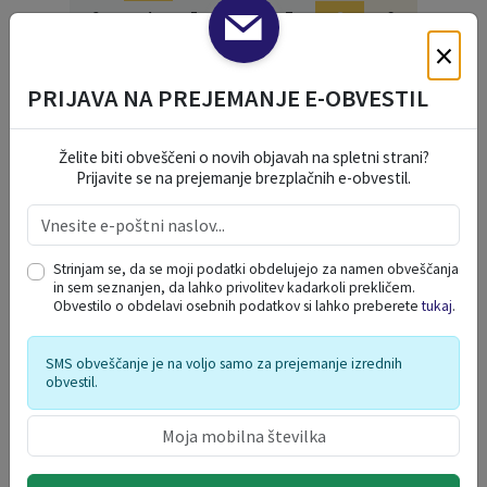
3
4
5
6
7
8
9
×
10
11
12
13
14
15
16
17
18
19
20
21
22
23
PRIJAVA NA PREJEMANJE E-OBVESTIL
24
25
26
27
28
29
30
31
1
2
3
4
5
6
Želite biti obveščeni o novih objavah na spletni strani?
Prijavite se na prejemanje brezplačnih e-obvestil.
NAŠE OKO
Strinjam se, da se moji podatki obdelujejo za namen obveščanja
in sem seznanjen, da lahko privolitev kadarkoli prekličem.
Obvestilo o obdelavi osebnih podatkov si lahko preberete
tukaj
.
SMS obveščanje je na voljo samo za prejemanje izrednih
obvestil.