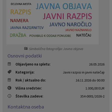
Naselja v občini
Pravni akti
Organigram
Občinski časopis Orans
Varstvo osebnih podatkov
Naše OKO
Temeljni akti občine
Proračun občine
Simbolična fotografija: Javna objava
Osnovni podatki
Občinski predpisi
Lokalne volitve
Objavljeno na spletu:
26.05.2026
Strateški dokumenti
Kategorija:
Javni razpisi in javni natečaji
Rok / aktualno do:
16.11.2026 do 00:00
Katalog informacij javnega značaja
Višina sredstev:
1.000,00 EUR
Številka zadeve:
354-0001/2026-2
Kontaktna oseba