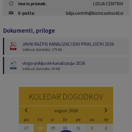
Ime in priimek:
LIDIJA CENTRIH
E-pošta:
lidija.centrih@bistricaobsotli.si
Dokumenti, priloge
JAVNI RAZPIS KANALIZACIJSKI PRIKLJUČKI 2026
Velikost datoteke: 279 KB
vloga-prikljucek-kanalizacija-2026
Velikost datoteke: 49 KB
KOLEDAR DOGODKOV
avgust 2026
po
to
sr
če
pe
so
ne
27
28
29
30
31
1
2