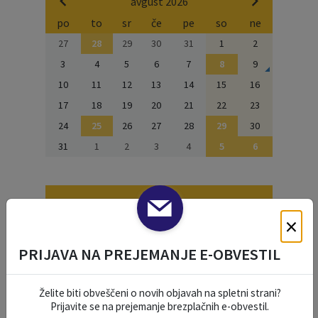
avgust 2026
po
to
sr
če
pe
so
ne
27
28
29
30
31
1
2
3
4
5
6
7
8
9
10
11
12
13
14
15
16
17
18
19
20
21
22
23
24
25
26
27
28
29
30
31
1
2
3
4
5
6
NAŠE OKO
×
PRIJAVA NA PREJEMANJE E-OBVESTIL
Želite biti obveščeni o novih objavah na spletni strani?
Prijavite se na prejemanje brezplačnih e-obvestil.