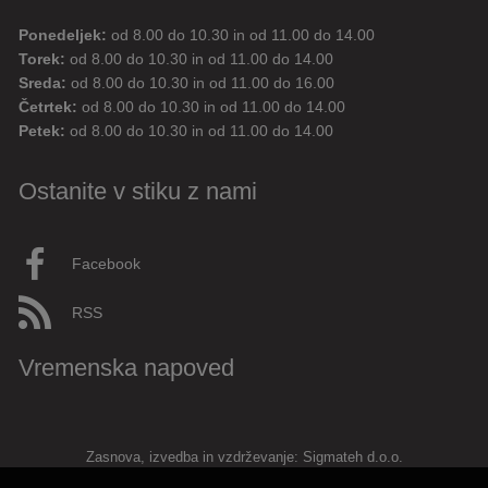
Ponedeljek:
od 8.00 do 10.30 in od 11.00 do 14.00
Digitalni pomočnik
Torek:
od 8.00 do 10.30 in od 11.00 do 14.00
Sreda:
od 8.00 do 10.30 in od 11.00 do 16.00
Četrtek:
od 8.00 do 10.30 in od 11.00 do 14.00
Aktualne novice
Aktualne cestne zapore
Petek:
od 8.00 do 10.30 in od 11.00 do 14.00
Dovolilnice za parkiranje
Ostanite v stiku z nami
Živjo! 👋 Napiši vprašanje ali klikni na eno od hitrih
vprašanj.
Facebook
Pravkar
AI
RSS
Vremenska napoved
Zasnova, izvedba in vzdrževanje: Sigmateh d.o.o.