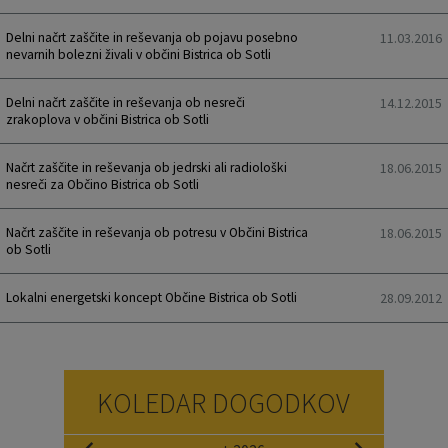
Naselja v občini
Pravni akti
Delni načrt zaščite in reševanja ob pojavu posebno
11.03.2016
nevarnih bolezni živali v občini Bistrica ob Sotli
Organigram
Občinski časopis Orans
Delni načrt zaščite in reševanja ob nesreči
14.12.2015
zrakoplova v občini Bistrica ob Sotli
Varstvo osebnih podatkov
Naše OKO
Načrt zaščite in reševanja ob jedrski ali radiološki
18.06.2015
Temeljni akti občine
Proračun občine
nesreči za Občino Bistrica ob Sotli
Občinski predpisi
Lokalne volitve
Načrt zaščite in reševanja ob potresu v Občini Bistrica
18.06.2015
ob Sotli
Strateški dokumenti
Lokalni energetski koncept Občine Bistrica ob Sotli
28.09.2012
Katalog informacij javnega značaja
KOLEDAR DOGODKOV